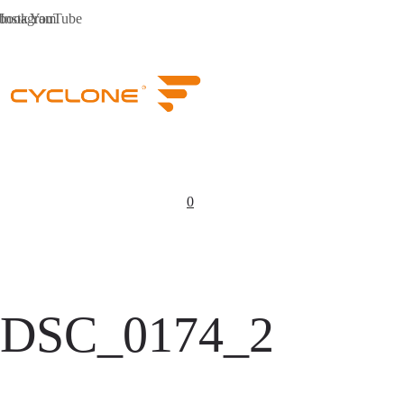
book
Instagram
YouTube
0
DSC_0174_2