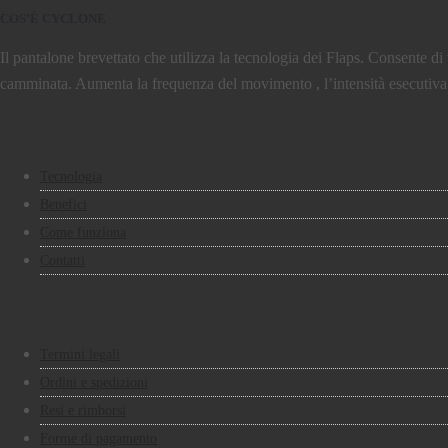
COS’È CYCLONE
Il pantalone brevettato che utilizza la tecnologia dei Flaps. Consente di v
camminata. Aumenta la frequenza del movimento , l’intensità esecutiva 
Tecnologia
Benefici
Come funziona
Contatti
Termini legali
Ordini e spedizioni
Resi e rimborsi
Forme di pagamento